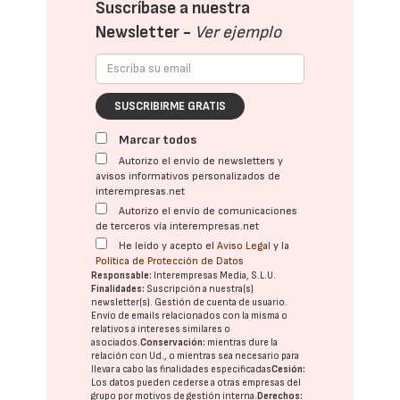
Suscríbase a nuestra
Newsletter -
Ver ejemplo
SUSCRIBIRME GRATIS
Marcar todos
Autorizo el envío de newsletters y
avisos informativos personalizados de
interempresas.net
Autorizo el envío de comunicaciones
de terceros vía interempresas.net
He leído y acepto el
Aviso Legal
y la
Política de Protección de Datos
Responsable:
Interempresas Media, S.L.U.
Finalidades:
Suscripción a nuestra(s)
newsletter(s). Gestión de cuenta de usuario.
Envío de emails relacionados con la misma o
relativos a intereses similares o
asociados.
Conservación:
mientras dure la
relación con Ud., o mientras sea necesario para
llevar a cabo las finalidades especificadas
Cesión:
Los datos pueden cederse a otras
empresas del
grupo
por motivos de gestión interna.
Derechos: