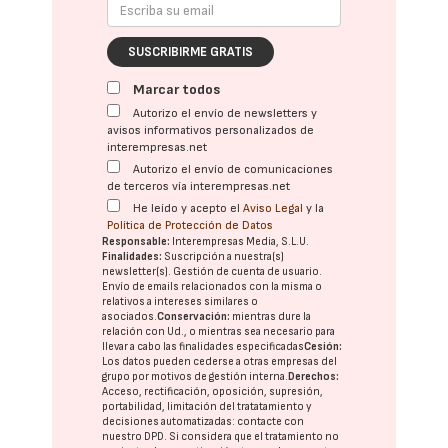
SUSCRIBIRME GRATIS
Marcar todos
Autorizo el envío de newsletters y
avisos informativos personalizados de
interempresas.net
Autorizo el envío de comunicaciones
de terceros vía interempresas.net
He leído y acepto el
Aviso Legal
y la
Política de Protección de Datos
Responsable:
Interempresas Media, S.L.U.
Finalidades:
Suscripción a nuestra(s)
newsletter(s). Gestión de cuenta de usuario.
Envío de emails relacionados con la misma o
relativos a intereses similares o
asociados.
Conservación:
mientras dure la
relación con Ud., o mientras sea necesario para
llevar a cabo las finalidades especificadas
Cesión:
Los datos pueden cederse a otras
empresas del
grupo
por motivos de gestión interna.
Derechos:
Acceso, rectificación, oposición, supresión,
portabilidad, limitación del tratatamiento y
decisiones automatizadas:
contacte con
nuestro DPD
. Si considera que el tratamiento no