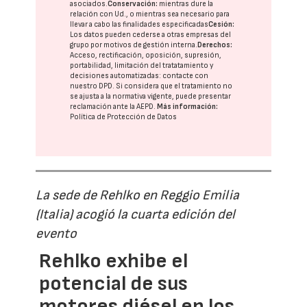
asociados.
Conservación:
mientras dure la
relación con Ud., o mientras sea necesario para
llevar a cabo las finalidades especificadas
Cesión:
Los datos pueden cederse a otras
empresas del
grupo
por motivos de gestión interna.
Derechos:
Acceso, rectificación, oposición, supresión,
portabilidad, limitación del tratatamiento y
decisiones automatizadas:
contacte con
nuestro DPD
. Si considera que el tratamiento no
se ajusta a la normativa vigente, puede presentar
reclamación ante la
AEPD
.
Más información:
Política de Protección de Datos
La sede de Rehlko en Reggio Emilia
(Italia) acogió la cuarta edición del
evento
Rehlko exhibe el
potencial de sus
motores diésel en los