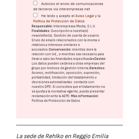
Autorizo el envío de comunicaciones
de terceros vía interempresas.net
He leído y acepto el
Aviso Legal
y la
Política de Protección de Datos
Responsable:
Interempresas Media, S.L.U.
Finalidades:
Suscripción a nuestra(s)
newsletter(s). Gestión de cuenta de usuario.
Envío de emails relacionados con la misma o
relativos a intereses similares o
asociados.
Conservación:
mientras dure la
relación con Ud., o mientras sea necesario para
llevar a cabo las finalidades especificadas
Cesión:
Los datos pueden cederse a otras
empresas del
grupo
por motivos de gestión interna.
Derechos:
Acceso, rectificación, oposición, supresión,
portabilidad, limitación del tratatamiento y
decisiones automatizadas:
contacte con
nuestro DPD
. Si considera que el tratamiento no
se ajusta a la normativa vigente, puede presentar
reclamación ante la
AEPD
.
Más información:
Política de Protección de Datos
La sede de Rehlko en Reggio Emilia