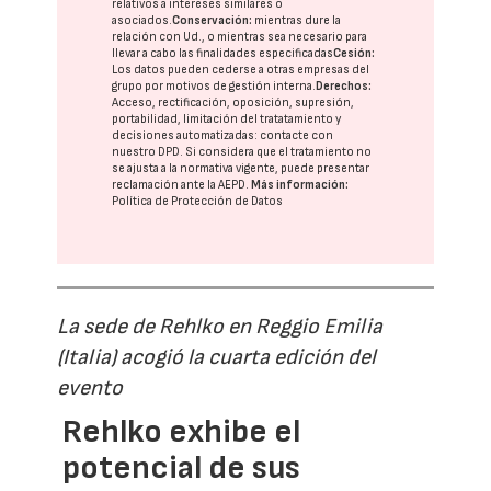
relativos a intereses similares o
asociados.
Conservación:
mientras dure la
relación con Ud., o mientras sea necesario para
llevar a cabo las finalidades especificadas
Cesión:
Los datos pueden cederse a otras
empresas del
grupo
por motivos de gestión interna.
Derechos:
Acceso, rectificación, oposición, supresión,
portabilidad, limitación del tratatamiento y
decisiones automatizadas:
contacte con
nuestro DPD
. Si considera que el tratamiento no
se ajusta a la normativa vigente, puede presentar
reclamación ante la
AEPD
.
Más información:
Política de Protección de Datos
La sede de Rehlko en Reggio Emilia
(Italia) acogió la cuarta edición del
evento
Rehlko exhibe el
potencial de sus