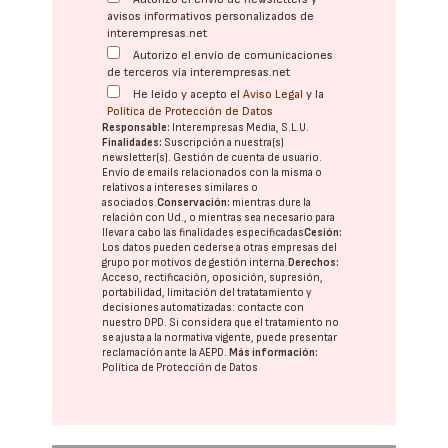
avisos informativos personalizados de
interempresas.net
Autorizo el envío de comunicaciones
de terceros vía interempresas.net
He leído y acepto el
Aviso Legal
y la
Política de Protección de Datos
Responsable:
Interempresas Media, S.L.U.
Finalidades:
Suscripción a nuestra(s)
newsletter(s). Gestión de cuenta de usuario.
Envío de emails relacionados con la misma o
relativos a intereses similares o
asociados.
Conservación:
mientras dure la
relación con Ud., o mientras sea necesario para
llevar a cabo las finalidades especificadas
Cesión:
Los datos pueden cederse a otras
empresas del
grupo
por motivos de gestión interna.
Derechos:
Acceso, rectificación, oposición, supresión,
portabilidad, limitación del tratatamiento y
decisiones automatizadas:
contacte con
nuestro DPD
. Si considera que el tratamiento no
se ajusta a la normativa vigente, puede presentar
reclamación ante la
AEPD
.
Más información:
Política de Protección de Datos