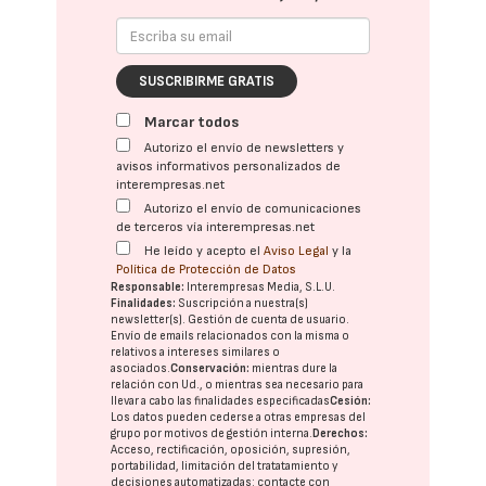
SUSCRIBIRME GRATIS
Marcar todos
Autorizo el envío de newsletters y
avisos informativos personalizados de
interempresas.net
Autorizo el envío de comunicaciones
de terceros vía interempresas.net
He leído y acepto el
Aviso Legal
y la
Política de Protección de Datos
Responsable:
Interempresas Media, S.L.U.
Finalidades:
Suscripción a nuestra(s)
newsletter(s). Gestión de cuenta de usuario.
Envío de emails relacionados con la misma o
relativos a intereses similares o
asociados.
Conservación:
mientras dure la
relación con Ud., o mientras sea necesario para
llevar a cabo las finalidades especificadas
Cesión:
Los datos pueden cederse a otras
empresas del
grupo
por motivos de gestión interna.
Derechos:
Acceso, rectificación, oposición, supresión,
portabilidad, limitación del tratatamiento y
decisiones automatizadas:
contacte con