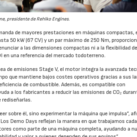
ine, presidente de Rehlko Engines.
demanda de mayores prestaciones en máquinas compactas, 
asta 50 kW (67 CV) y un par máximo de 250 Nm, proporcio
nunciar a las dimensiones compactas ni a la flexibilidad d
DI en una referencia del mercado todoterreno.
a de emisiones Stage V, el motor integra la avanzada tec
mpo que mantiene bajos costes operativos gracias a sus l
eficiencia de combustible. Además, es compatible con
da a los fabricantes a reducir las emisiones de CO₂ duran
 rediseñarlas.
er sobre él, sino experimentar la máquina que impulsa”, af
 “Los Demo Days reflejan la manera en que trabajamos cada
ores como parte de una máquina completa, ayudando a n
abilidad y valor a quienes dependen de sus equipos”.