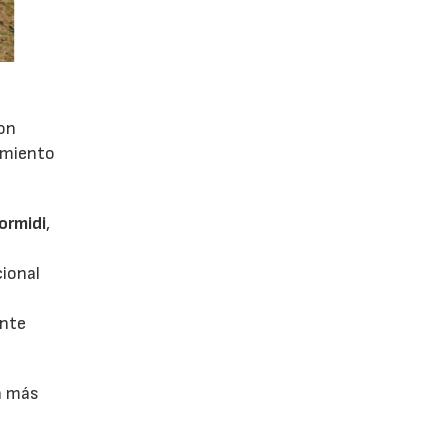
con
dimiento
ormidi
,
cional
ente
ón más