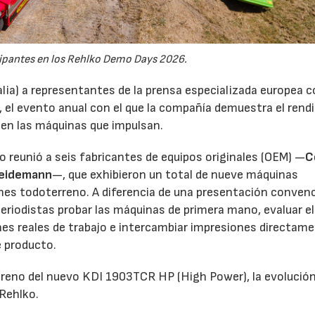
ipantes en los Rehlko Demo Days 2026.
alia) a representantes de la prensa especializada europea 
, el evento anual con el que la compañía demuestra el ren
 en las máquinas que impulsan.
tro reunió a seis fabricantes de equipos originales (OEM) —
C
eidemann
—, que exhibieron un total de nueve máquinas
ones todoterreno. A diferencia de una presentación conven
eriodistas probar las máquinas de primera mano, evaluar el
s reales de trabajo e intercambiar impresiones directam
e producto.
estreno del nuevo KDI 1903TCR HP (High Power), la evoluci
 Rehlko.