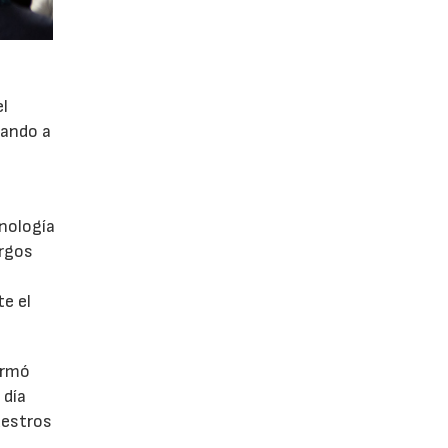
el
nando a
e
nología
argos
te el
irmó
 día
uestros