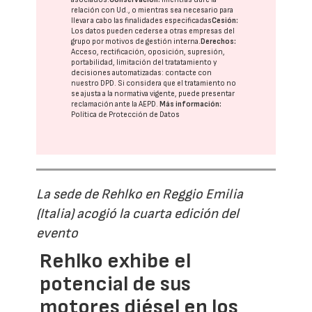
relación con Ud., o mientras sea necesario para
llevar a cabo las finalidades especificadas
Cesión:
Los datos pueden cederse a otras
empresas del
grupo
por motivos de gestión interna.
Derechos:
Acceso, rectificación, oposición, supresión,
portabilidad, limitación del tratatamiento y
decisiones automatizadas:
contacte con
nuestro DPD
. Si considera que el tratamiento no
se ajusta a la normativa vigente, puede presentar
reclamación ante la
AEPD
.
Más información:
Política de Protección de Datos
La sede de Rehlko en Reggio Emilia
(Italia) acogió la cuarta edición del
evento
Rehlko exhibe el
potencial de sus
motores diésel en los