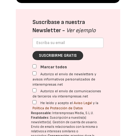
Suscríbase a nuestra
Newsletter -
Ver ejemplo
SUSCRIBIRME GRATIS
Marcar todos
Autorizo el envío de newsletters y
avisos informativos personalizados de
interempresas.net
Autorizo el envío de comunicaciones
de terceros vía interempresas.net
He leído y acepto el
Aviso Legal
y la
Política de Protección de Datos
Responsable:
Interempresas Media, S.L.U.
Finalidades:
Suscripción a nuestra(s)
newsletter(s). Gestión de cuenta de usuario.
Envío de emails relacionados con la misma o
relativos a intereses similares o
asociados.
Conservación:
mientras dure la