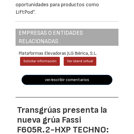
oportunidades para productos como
LiftPod”.
EMPRESAS O ENTIDADES
RELACIONADAS
Plataformas Elevadoras JLG Ibérica, S.L.
Solicitar información
Ver stand virtual
ver/escribir comentarios
Transgrúas presenta la
nueva grúa Fassi
F605R.2-HXP TECHNO: