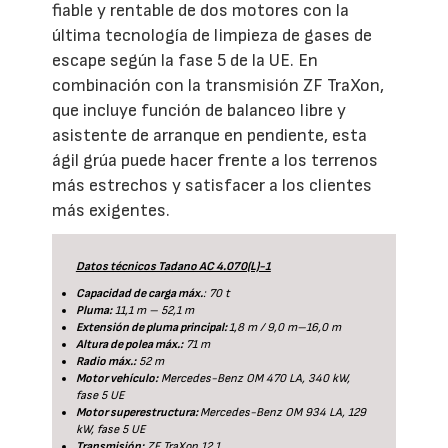
fiable y rentable de dos motores con la
última tecnología de limpieza de gases de
escape según la fase 5 de la UE. En
combinación con la transmisión ZF TraXon,
que incluye función de balanceo libre y
asistente de arranque en pendiente, esta
ágil grúa puede hacer frente a los terrenos
más estrechos y satisfacer a los clientes
más exigentes.
Datos técnicos Tadano AC 4.070(L)-1
Capacidad de carga máx.
: 70 t
Pluma:
11,1 m – 52,1 m
Extensión de pluma principal:
1,8 m / 9,0 m–16,0 m
Altura de polea máx.:
71 m
Radio máx.:
52 m
Motor vehículo:
Mercedes-Benz OM 470 LA, 340 kW,
fase 5 UE
Motor superestructura:
Mercedes-Benz OM 934 LA, 129
kW, fase 5 UE
Transmisión:
ZF TraXon 12.1