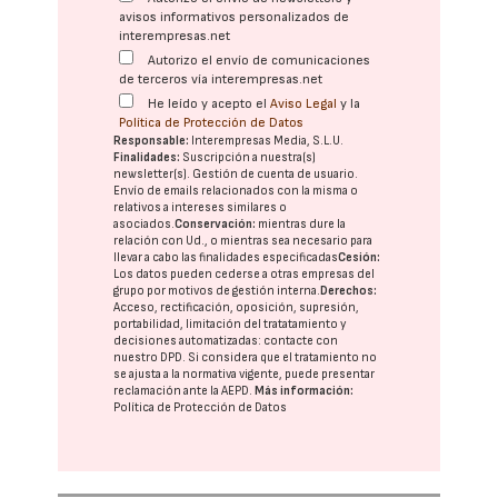
avisos informativos personalizados de
interempresas.net
Autorizo el envío de comunicaciones
de terceros vía interempresas.net
He leído y acepto el
Aviso Legal
y la
Política de Protección de Datos
Responsable:
Interempresas Media, S.L.U.
Finalidades:
Suscripción a nuestra(s)
newsletter(s). Gestión de cuenta de usuario.
Envío de emails relacionados con la misma o
relativos a intereses similares o
asociados.
Conservación:
mientras dure la
relación con Ud., o mientras sea necesario para
llevar a cabo las finalidades especificadas
Cesión:
Los datos pueden cederse a otras
empresas del
grupo
por motivos de gestión interna.
Derechos:
Acceso, rectificación, oposición, supresión,
portabilidad, limitación del tratatamiento y
decisiones automatizadas:
contacte con
nuestro DPD
. Si considera que el tratamiento no
se ajusta a la normativa vigente, puede presentar
reclamación ante la
AEPD
.
Más información:
Política de Protección de Datos