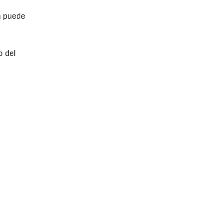
n puede
o del