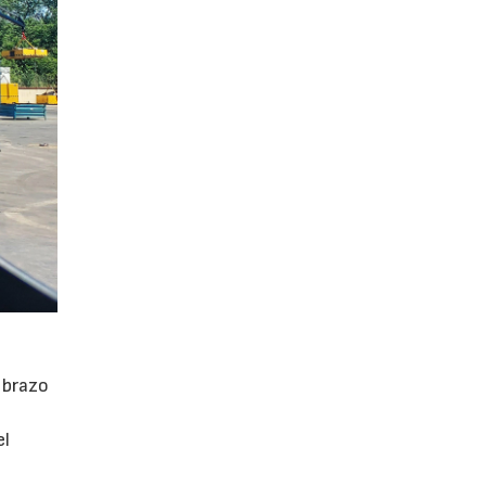
 brazo
el