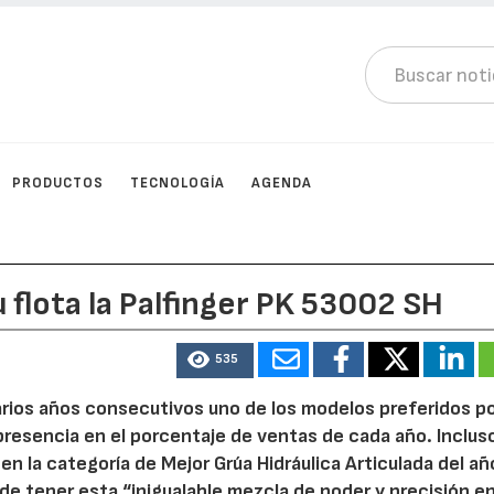
PRODUCTOS
TECNOLOGÍA
AGENDA
 flota la Palfinger PK 53002 SH
535
arios años consecutivos uno de los modelos preferidos po
resencia en el porcentaje de ventas de cada año. Inclus
 la categoría de Mejor Grúa Hidráulica Articulada del añ
de tener esta “inigualable mezcla de poder y precisión e