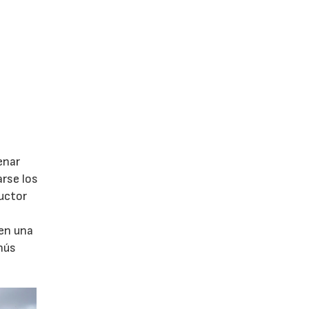
enar
arse los
uctor
 en una
enús