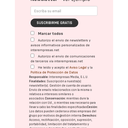
SUSCRIBIRME GRATIS
Marcar todos
Autorizo el envío de newsletters y
avisos informativos personalizados de
interempresas.net
Autorizo el envío de comunicaciones
de terceros vía interempresas.net
He leído y acepto el
Aviso Legal
y la
Política de Protección de Datos
Responsable:
Interempresas Media, S.L.U.
Finalidades:
Suscripción a nuestra(s)
newsletter(s). Gestión de cuenta de usuario.
Envío de emails relacionados con la misma o
relativos a intereses similares o
asociados.
Conservación:
mientras dure la
relación con Ud., o mientras sea necesario para
llevar a cabo las finalidades especificadas
Cesión:
Los datos pueden cederse a otras
empresas del
grupo
por motivos de gestión interna.
Derechos:
Acceso, rectificación, oposición, supresión,
portabilidad, limitación del tratatamiento y