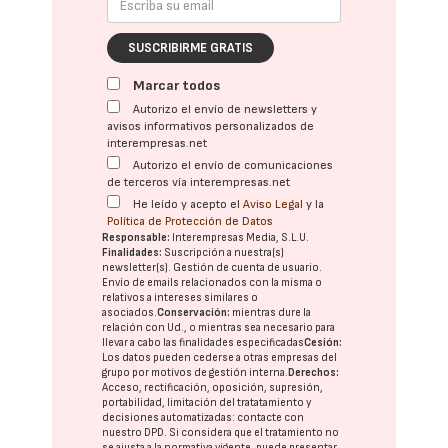
SUSCRIBIRME GRATIS
Marcar todos
Autorizo el envío de newsletters y
avisos informativos personalizados de
interempresas.net
Autorizo el envío de comunicaciones
de terceros vía interempresas.net
He leído y acepto el
Aviso Legal
y la
Política de Protección de Datos
Responsable:
Interempresas Media, S.L.U.
Finalidades:
Suscripción a nuestra(s)
newsletter(s). Gestión de cuenta de usuario.
Envío de emails relacionados con la misma o
relativos a intereses similares o
asociados.
Conservación:
mientras dure la
relación con Ud., o mientras sea necesario para
llevar a cabo las finalidades especificadas
Cesión:
Los datos pueden cederse a otras
empresas del
grupo
por motivos de gestión interna.
Derechos:
Acceso, rectificación, oposición, supresión,
portabilidad, limitación del tratatamiento y
decisiones automatizadas:
contacte con
nuestro DPD
. Si considera que el tratamiento no
se ajusta a la normativa vigente, puede presentar