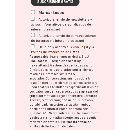
SUSCRIBIRME GRATIS
Marcar todos
Autorizo el envío de newsletters y
avisos informativos personalizados de
interempresas.net
Autorizo el envío de comunicaciones
de terceros vía interempresas.net
He leído y acepto el
Aviso Legal
y la
Política de Protección de Datos
Responsable:
Interempresas Media, S.L.U.
Finalidades:
Suscripción a nuestra(s)
newsletter(s). Gestión de cuenta de usuario.
Envío de emails relacionados con la misma o
relativos a intereses similares o
asociados.
Conservación:
mientras dure la
relación con Ud., o mientras sea necesario para
llevar a cabo las finalidades especificadas
Cesión:
Los datos pueden cederse a otras
empresas del
grupo
por motivos de gestión interna.
Derechos:
Acceso, rectificación, oposición, supresión,
portabilidad, limitación del tratatamiento y
decisiones automatizadas:
contacte con
nuestro DPD
. Si considera que el tratamiento no
se ajusta a la normativa vigente, puede presentar
reclamación ante la
AEPD
.
Más información:
Política de Protección de Datos