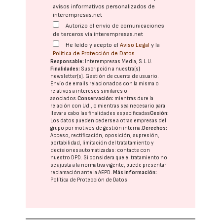
avisos informativos personalizados de
interempresas.net
Autorizo el envío de comunicaciones
de terceros vía interempresas.net
He leído y acepto el
Aviso Legal
y la
Política de Protección de Datos
Responsable:
Interempresas Media, S.L.U.
Finalidades:
Suscripción a nuestra(s)
newsletter(s). Gestión de cuenta de usuario.
Envío de emails relacionados con la misma o
relativos a intereses similares o
asociados.
Conservación:
mientras dure la
relación con Ud., o mientras sea necesario para
llevar a cabo las finalidades especificadas
Cesión:
Los datos pueden cederse a otras
empresas del
grupo
por motivos de gestión interna.
Derechos:
Acceso, rectificación, oposición, supresión,
portabilidad, limitación del tratatamiento y
decisiones automatizadas:
contacte con
nuestro DPD
. Si considera que el tratamiento no
se ajusta a la normativa vigente, puede presentar
reclamación ante la
AEPD
.
Más información:
Política de Protección de Datos