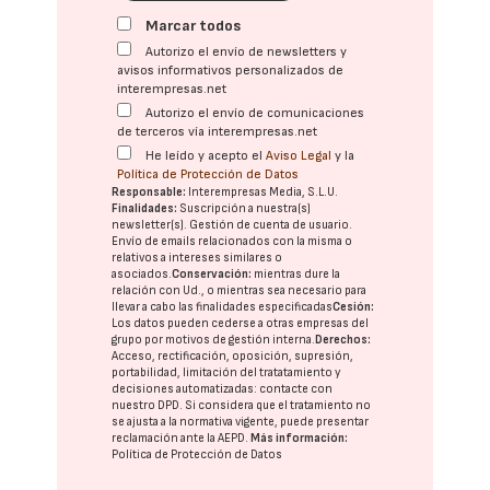
Marcar todos
Autorizo el envío de newsletters y
avisos informativos personalizados de
interempresas.net
Autorizo el envío de comunicaciones
de terceros vía interempresas.net
He leído y acepto el
Aviso Legal
y la
Política de Protección de Datos
Responsable:
Interempresas Media, S.L.U.
Finalidades:
Suscripción a nuestra(s)
newsletter(s). Gestión de cuenta de usuario.
Envío de emails relacionados con la misma o
relativos a intereses similares o
asociados.
Conservación:
mientras dure la
relación con Ud., o mientras sea necesario para
llevar a cabo las finalidades especificadas
Cesión:
Los datos pueden cederse a otras
empresas del
grupo
por motivos de gestión interna.
Derechos:
Acceso, rectificación, oposición, supresión,
portabilidad, limitación del tratatamiento y
decisiones automatizadas:
contacte con
nuestro DPD
. Si considera que el tratamiento no
se ajusta a la normativa vigente, puede presentar
reclamación ante la
AEPD
.
Más información:
Política de Protección de Datos