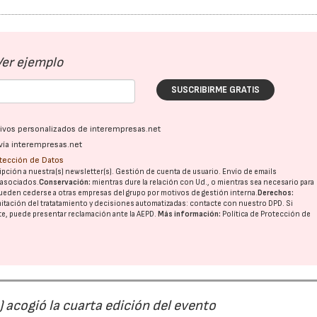
Ver ejemplo
SUSCRIBIRME GRATIS
ativos personalizados de interempresas.net
vía interempresas.net
otección de Datos
pción a nuestra(s) newsletter(s). Gestión de cuenta de usuario. Envío de emails
o asociados.
Conservación:
mientras dure la relación con Ud., o mientras sea necesario para
ueden cederse a otras
empresas del grupo
por motivos de gestión interna.
Derechos:
imitación del tratatamiento y decisiones automatizadas:
contacte con nuestro DPD
. Si
nte, puede presentar reclamación ante la
AEPD
.
Más información:
Política de Protección de
) acogió la cuarta edición del evento