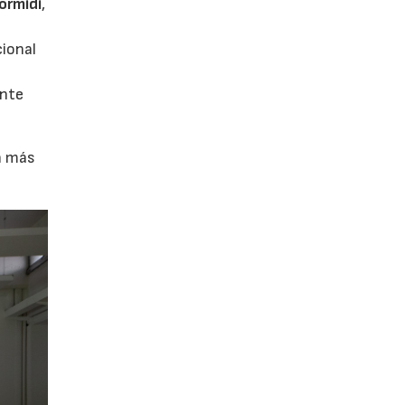
ormidi
,
cional
ente
ón más