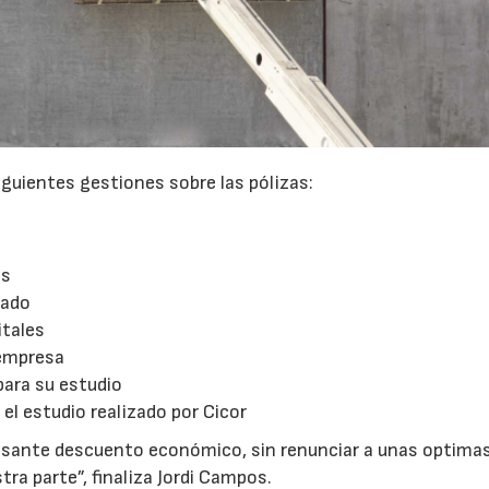
iguientes gestiones sobre las pólizas:
as
cado
itales
 empresa
para su estudio
 el estudio realizado por Cicor
eresante descuento económico, sin renunciar a unas optima
ra parte”, finaliza Jordi Campos.