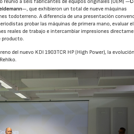
tro reunió a seis fabricantes de equipos originales (OEM) —
C
eidemann
—, que exhibieron un total de nueve máquinas
ones todoterreno. A diferencia de una presentación conven
eriodistas probar las máquinas de primera mano, evaluar el
s reales de trabajo e intercambiar impresiones directam
e producto.
estreno del nuevo KDI 1903TCR HP (High Power), la evoluci
 Rehlko.