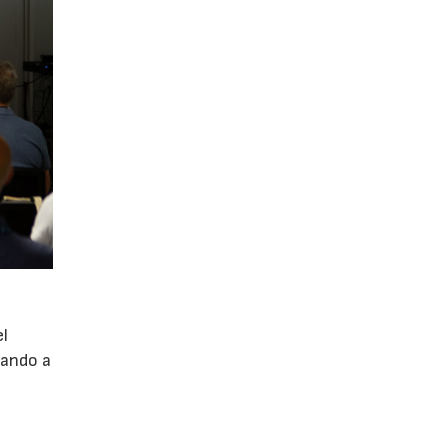
el
nando a
e