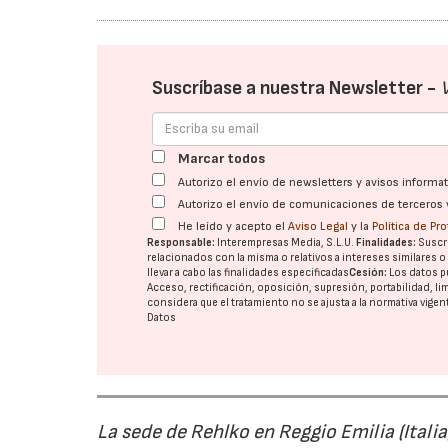
Suscríbase a nuestra Newsletter -
Marcar todos
Autorizo el envío de newsletters y avisos inform
Autorizo el envío de comunicaciones de terceros 
He leído y acepto el
Aviso Legal
y la
Política de Pr
Responsable:
Interempresas Media, S.L.U.
Finalidades:
Suscri
relacionados con la misma o relativos a intereses similares 
llevar a cabo las finalidades especificadas
Cesión:
Los datos p
Acceso, rectificación, oposición, supresión, portabilidad, l
considera que el tratamiento no se ajusta a la normativa vige
Datos
La sede de Rehlko en Reggio Emilia (Italia