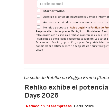
Marcar todos
Autorizo el envío de newsletters y avisos inform
Autorizo el envío de comunicaciones de terceros 
He leído y acepto el
Aviso Legal
y la
Política de Pr
Responsable:
Interempresas Media, S.L.U.
Finalidades:
Suscri
relacionados con la misma o relativos a intereses similares 
llevar a cabo las finalidades especificadas
Cesión:
Los datos p
Acceso, rectificación, oposición, supresión, portabilidad, l
considera que el tratamiento no se ajusta a la normativa vige
Datos
La sede de Rehlko en Reggio Emilia (Italia
Rehlko exhibe el potencia
Days 2026
Redacción Interempresas
04/08/2026