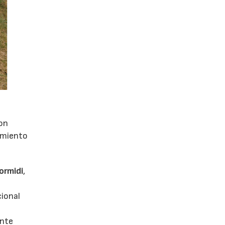
con
dimiento
ormidi
,
cional
ente