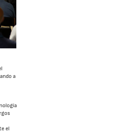
el
nando a
e
nología
argos
te el