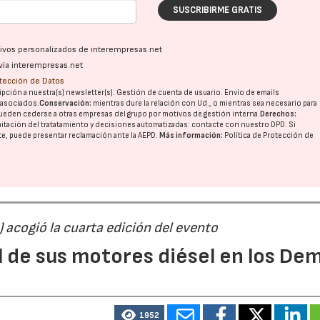
SUSCRIBIRME GRATIS
ativos personalizados de interempresas.net
vía interempresas.net
otección de Datos
pción a nuestra(s) newsletter(s). Gestión de cuenta de usuario. Envío de emails
o asociados.
Conservación:
mientras dure la relación con Ud., o mientras sea necesario para
ueden cederse a otras
empresas del grupo
por motivos de gestión interna.
Derechos:
imitación del tratatamiento y decisiones automatizadas:
contacte con nuestro DPD
. Si
nte, puede presentar reclamación ante la
AEPD
.
Más información:
Política de Protección de
) acogió la cuarta edición del evento
l de sus motores diésel en los De
1952