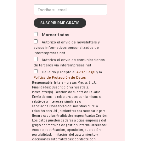
SUSCRIBIRME GRATIS
Marcar todos
Autorizo el envío de newsletters y
avisos informativos personalizados de
interempresas.net
Autorizo el envío de comunicaciones
de terceros vía interempresas.net
He leído y acepto el
Aviso Legal
y la
Política de Protección de Datos
Responsable:
Interempresas Media, S.L.U.
Finalidades:
Suscripción a nuestra(s)
newsletter(s). Gestión de cuenta de usuario.
Envío de emails relacionados con la misma o
relativos a intereses similares o
asociados.
Conservación:
mientras dure la
relación con Ud., o mientras sea necesario para
llevar a cabo las finalidades especificadas
Cesión:
Los datos pueden cederse a otras
empresas del
grupo
por motivos de gestión interna.
Derechos:
Acceso, rectificación, oposición, supresión,
portabilidad, limitación del tratatamiento y
decisiones automatizadas:
contacte con