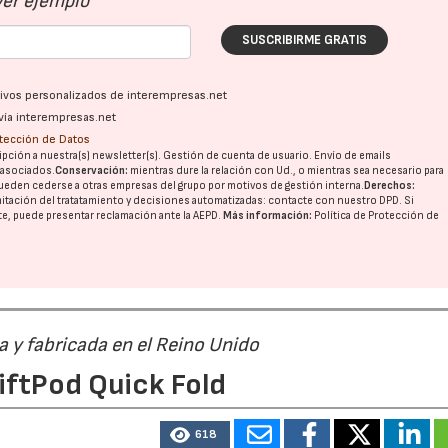
Ver ejemplo
SUSCRIBIRME GRATIS
ativos personalizados de interempresas.net
vía interempresas.net
otección de Datos
pción a nuestra(s) newsletter(s). Gestión de cuenta de usuario. Envío de emails
o asociados.
Conservación:
mientras dure la relación con Ud., o mientras sea necesario para
ueden cederse a otras
empresas del grupo
por motivos de gestión interna.
Derechos:
imitación del tratatamiento y decisiones automatizadas:
contacte con nuestro DPD
. Si
nte, puede presentar reclamación ante la
AEPD
.
Más información:
Política de Protección de
a y fabricada en el Reino Unido
LiftPod Quick Fold
618