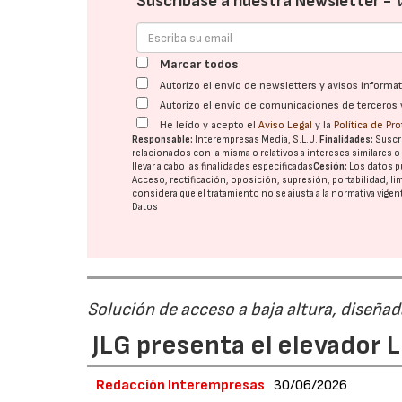
Suscríbase a nuestra Newsletter -
Marcar todos
Autorizo el envío de newsletters y avisos inform
Autorizo el envío de comunicaciones de terceros 
He leído y acepto el
Aviso Legal
y la
Política de Pr
Responsable:
Interempresas Media, S.L.U.
Finalidades:
Suscri
relacionados con la misma o relativos a intereses similares 
llevar a cabo las finalidades especificadas
Cesión:
Los datos p
Acceso, rectificación, oposición, supresión, portabilidad, l
considera que el tratamiento no se ajusta a la normativa vige
Datos
Solución de acceso a baja altura, diseñad
JLG presenta el elevador 
Redacción Interempresas
30/06/2026