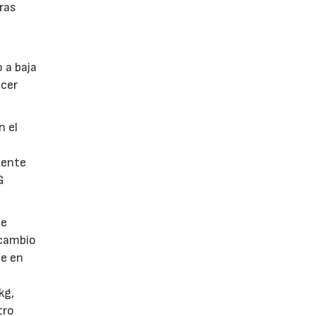
tras
 a baja
ecer
n el
mente
G
de
 cambio
le en
kg,
tro