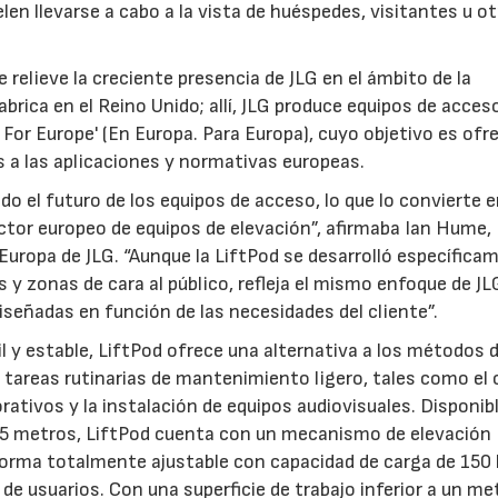
en llevarse a cabo a la vista de huéspedes, visitantes u o
 relieve la creciente presencia de JLG en el ámbito de la
abrica en el Reino Unido; allí, JLG produce equipos de acceso
 For Europe' (En Europa. Para Europa), cuyo objetivo es ofr
s a las aplicaciones y normativas europeas.
o el futuro de los equipos de acceso, lo que lo convierte e
ector europeo de equipos de elevación”, afirmaba Ian Hume,
Europa de JLG. “Aunque la LiftPod se desarrolló específica
y zonas de cara al público, refleja el mismo enfoque de JL
señadas en función de las necesidades del cliente”.
l y estable, LiftPod ofrece una alternativa a los métodos 
tareas rutinarias de mantenimiento ligero, tales como el
rativos y la instalación de equipos audiovisuales. Disponib
1,5 metros, LiftPod cuenta con un mecanismo de elevación
orma totalmente ajustable con capacidad de carga de 150 
de usuarios. Con una superficie de trabajo inferior a un me