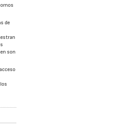
tornos
as de
uestran
os
gen son
 acceso
,
 los