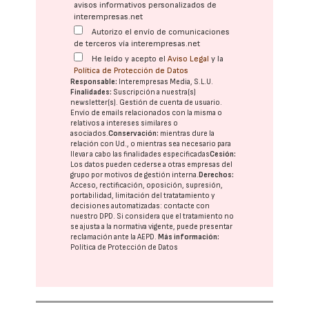
avisos informativos personalizados de
interempresas.net
Autorizo el envío de comunicaciones
de terceros vía interempresas.net
He leído y acepto el
Aviso Legal
y la
Política de Protección de Datos
Responsable:
Interempresas Media, S.L.U.
Finalidades:
Suscripción a nuestra(s)
newsletter(s). Gestión de cuenta de usuario.
Envío de emails relacionados con la misma o
relativos a intereses similares o
asociados.
Conservación:
mientras dure la
relación con Ud., o mientras sea necesario para
llevar a cabo las finalidades especificadas
Cesión:
Los datos pueden cederse a otras
empresas del
grupo
por motivos de gestión interna.
Derechos:
Acceso, rectificación, oposición, supresión,
portabilidad, limitación del tratatamiento y
decisiones automatizadas:
contacte con
nuestro DPD
. Si considera que el tratamiento no
se ajusta a la normativa vigente, puede presentar
reclamación ante la
AEPD
.
Más información:
Política de Protección de Datos