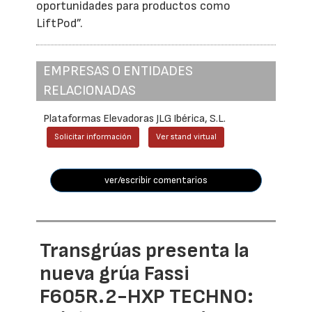
oportunidades para productos como
LiftPod”.
EMPRESAS O ENTIDADES
RELACIONADAS
Plataformas Elevadoras JLG Ibérica, S.L.
Solicitar información
Ver stand virtual
ver/escribir comentarios
Transgrúas presenta la
nueva grúa Fassi
F605R.2-HXP TECHNO: