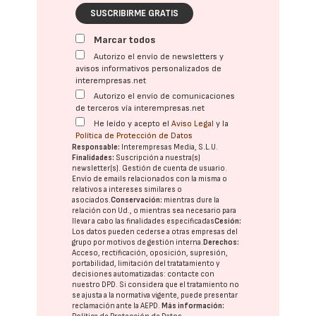
SUSCRIBIRME GRATIS
Marcar todos
Autorizo el envío de newsletters y
avisos informativos personalizados de
interempresas.net
Autorizo el envío de comunicaciones
de terceros vía interempresas.net
He leído y acepto el
Aviso Legal
y la
Política de Protección de Datos
Responsable:
Interempresas Media, S.L.U.
Finalidades:
Suscripción a nuestra(s)
newsletter(s). Gestión de cuenta de usuario.
Envío de emails relacionados con la misma o
relativos a intereses similares o
asociados.
Conservación:
mientras dure la
relación con Ud., o mientras sea necesario para
llevar a cabo las finalidades especificadas
Cesión:
Los datos pueden cederse a otras
empresas del
grupo
por motivos de gestión interna.
Derechos:
Acceso, rectificación, oposición, supresión,
portabilidad, limitación del tratatamiento y
decisiones automatizadas:
contacte con
nuestro DPD
. Si considera que el tratamiento no
se ajusta a la normativa vigente, puede presentar
reclamación ante la
AEPD
.
Más información: