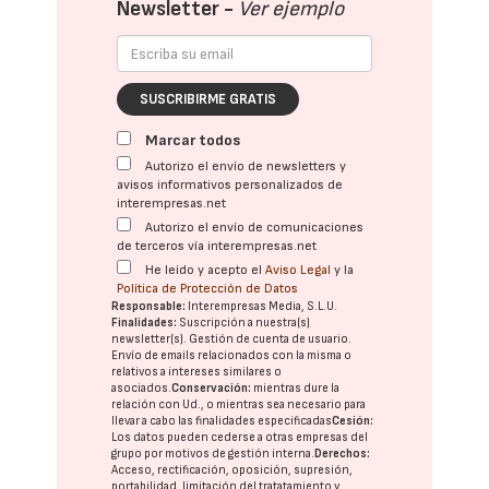
Newsletter -
Ver ejemplo
SUSCRIBIRME GRATIS
Marcar todos
Autorizo el envío de newsletters y
avisos informativos personalizados de
interempresas.net
Autorizo el envío de comunicaciones
de terceros vía interempresas.net
He leído y acepto el
Aviso Legal
y la
Política de Protección de Datos
Responsable:
Interempresas Media, S.L.U.
Finalidades:
Suscripción a nuestra(s)
newsletter(s). Gestión de cuenta de usuario.
Envío de emails relacionados con la misma o
relativos a intereses similares o
asociados.
Conservación:
mientras dure la
relación con Ud., o mientras sea necesario para
llevar a cabo las finalidades especificadas
Cesión:
Los datos pueden cederse a otras
empresas del
grupo
por motivos de gestión interna.
Derechos:
Acceso, rectificación, oposición, supresión,
portabilidad, limitación del tratatamiento y