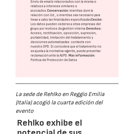
Envío de emails relacionados con la misma o
relativos a intereses similares o
asociados.
Conservación:
mientras dure la
relación con Ud., o mientras sea necesario para
llevar a cabo las finalidades especificadas
Cesión:
Los datos pueden cederse a otras
empresas del
grupo
por motivos de gestión interna.
Derechos:
Acceso, rectificación, oposición, supresión,
portabilidad, limitación del tratatamiento y
decisiones automatizadas:
contacte con
nuestro DPD
. Si considera que el tratamiento no
se ajusta a la normativa vigente, puede presentar
reclamación ante la
AEPD
.
Más información:
Política de Protección de Datos
La sede de Rehlko en Reggio Emilia
(Italia) acogió la cuarta edición del
evento
Rehlko exhibe el
potencial de sus