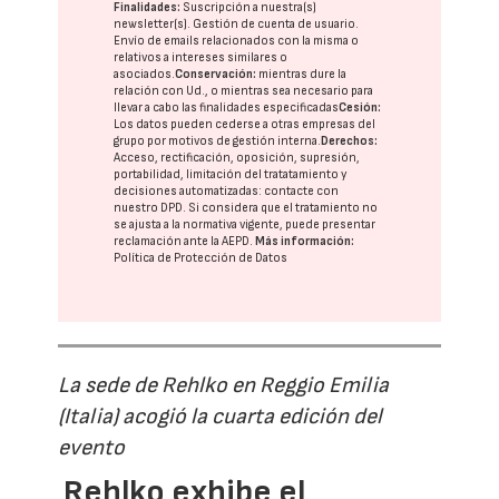
Finalidades:
Suscripción a nuestra(s)
newsletter(s). Gestión de cuenta de usuario.
Envío de emails relacionados con la misma o
relativos a intereses similares o
asociados.
Conservación:
mientras dure la
relación con Ud., o mientras sea necesario para
llevar a cabo las finalidades especificadas
Cesión:
Los datos pueden cederse a otras
empresas del
grupo
por motivos de gestión interna.
Derechos:
Acceso, rectificación, oposición, supresión,
portabilidad, limitación del tratatamiento y
decisiones automatizadas:
contacte con
nuestro DPD
. Si considera que el tratamiento no
se ajusta a la normativa vigente, puede presentar
reclamación ante la
AEPD
.
Más información:
Política de Protección de Datos
La sede de Rehlko en Reggio Emilia
(Italia) acogió la cuarta edición del
evento
Rehlko exhibe el