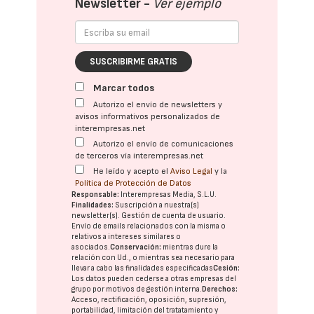
Newsletter -
Ver ejemplo
SUSCRIBIRME GRATIS
Marcar todos
Autorizo el envío de newsletters y
avisos informativos personalizados de
interempresas.net
Autorizo el envío de comunicaciones
de terceros vía interempresas.net
He leído y acepto el
Aviso Legal
y la
Política de Protección de Datos
Responsable:
Interempresas Media, S.L.U.
Finalidades:
Suscripción a nuestra(s)
newsletter(s). Gestión de cuenta de usuario.
Envío de emails relacionados con la misma o
relativos a intereses similares o
asociados.
Conservación:
mientras dure la
relación con Ud., o mientras sea necesario para
llevar a cabo las finalidades especificadas
Cesión:
Los datos pueden cederse a otras
empresas del
grupo
por motivos de gestión interna.
Derechos:
Acceso, rectificación, oposición, supresión,
portabilidad, limitación del tratatamiento y