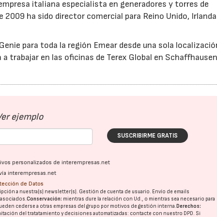
mpresa italiana especialista en generadores y torres de
 2009 ha sido director comercial para Reino Unido, Irlanda
 Genie para toda la región Emear desde una sola localizació
 a trabajar en las oficinas de Terex Global en Schaffhausen
Ver ejemplo
SUSCRIBIRME GRATIS
ativos personalizados de interempresas.net
vía interempresas.net
otección de Datos
pción a nuestra(s) newsletter(s). Gestión de cuenta de usuario. Envío de emails
o asociados.
Conservación:
mientras dure la relación con Ud., o mientras sea necesario para
ueden cederse a otras
empresas del grupo
por motivos de gestión interna.
Derechos:
imitación del tratatamiento y decisiones automatizadas:
contacte con nuestro DPD
. Si