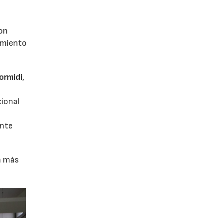
con
dimiento
ormidi
,
cional
ente
ón más