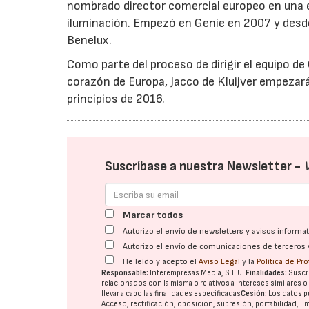
nombrado director comercial europeo en una e
iluminación. Empezó en Genie en 2007 y desde
Benelux.
Como parte del proceso de dirigir el equipo de
corazón de Europa, Jacco de Kluijver empezará
principios de 2016.
Suscríbase a nuestra Newsletter -
Marcar todos
Autorizo el envío de newsletters y avisos inform
Autorizo el envío de comunicaciones de terceros 
He leído y acepto el
Aviso Legal
y la
Política de Pr
Responsable:
Interempresas Media, S.L.U.
Finalidades:
Suscri
relacionados con la misma o relativos a intereses similares 
llevar a cabo las finalidades especificadas
Cesión:
Los datos p
Acceso, rectificación, oposición, supresión, portabilidad, l