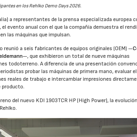
ipantes en los Rehlko Demo Days 2026.
alia) a representantes de la prensa especializada europea 
, el evento anual con el que la compañía demuestra el ren
 en las máquinas que impulsan.
tro reunió a seis fabricantes de equipos originales (OEM) —
C
eidemann
—, que exhibieron un total de nueve máquinas
ones todoterreno. A diferencia de una presentación conven
eriodistas probar las máquinas de primera mano, evaluar el
s reales de trabajo e intercambiar impresiones directam
e producto.
estreno del nuevo KDI 1903TCR HP (High Power), la evoluci
 Rehlko.