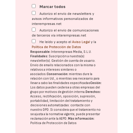
Marcar todos
Autorizo el envío de newsletters y
avisos informativos personalizados de
interempresas.net
Autorizo el envío de comunicaciones
de terceros vía interempresas.net
He leído y acepto el
Aviso Legal
y la
Política de Protección de Datos
Responsable:
Interempresas Media, S.L.U.
Finalidades:
Suscripción a nuestra(s)
newsletter(s). Gestión de cuenta de usuario.
Envío de emails relacionados con la misma o
relativos a intereses similares o
asociados.
Conservación:
mientras dure la
relación con Ud., o mientras sea necesario para
llevar a cabo las finalidades especificadas
Cesión:
Los datos pueden cederse a otras
empresas del
grupo
por motivos de gestión interna.
Derechos:
Acceso, rectificación, oposición, supresión,
portabilidad, limitación del tratatamiento y
decisiones automatizadas:
contacte con
nuestro DPD
. Si considera que el tratamiento no
se ajusta a la normativa vigente, puede presentar
reclamación ante la
AEPD
.
Más información:
Política de Protección de Datos