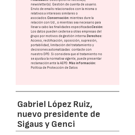
newsletter(s). Gestión de cuenta de usuario.
Envío de emails relacionados con la misma o
relativos a intereses similares o
asociados.
Conservación:
mientras dure la
relación con Ud., o mientras sea necesario para
llevar a cabo las finalidades especificadas
Cesión:
Los datos pueden cederse a otras
empresas del
grupo
por motivos de gestión interna.
Derechos:
Acceso, rectificación, oposición, supresión,
portabilidad, limitación del tratatamiento y
decisiones automatizadas:
contacte con
nuestro DPD
. Si considera que el tratamiento no
se ajusta a la normativa vigente, puede presentar
reclamación ante la
AEPD
.
Más información:
Política de Protección de Datos
Gabriel López Ruiz,
nuevo presidente de
Sigaus y Genci