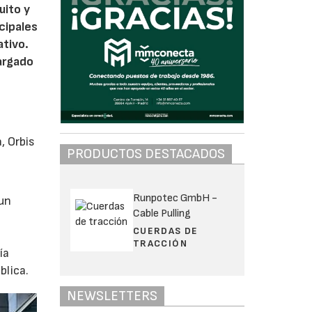
uito y
ncipales
ativo.
cargado
, Orbis
PRODUCTOS DESTACADOS
Runpotec GmbH -
 un
Cable Pulling
CUERDAS DE
TRACCIÓN
ía
blica.
NEWSLETTERS