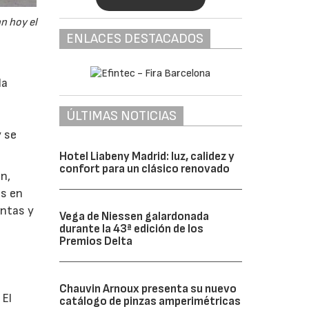
n hoy el
ENLACES DESTACADOS
la
ÚLTIMAS NOTICIAS
y se
Hotel Liabeny Madrid: luz, calidez y
confort para un clásico renovado
n,
es en
untas y
Vega de Niessen galardonada
durante la 43ª edición de los
Premios Delta
a
Chauvin Arnoux presenta su nuevo
 El
catálogo de pinzas amperimétricas