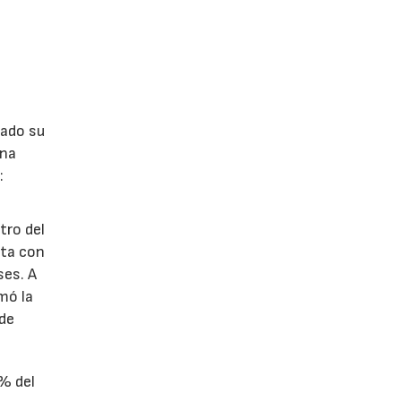
lado su
ina
:
tro del
nta con
ses. A
omó la
 de
1% del