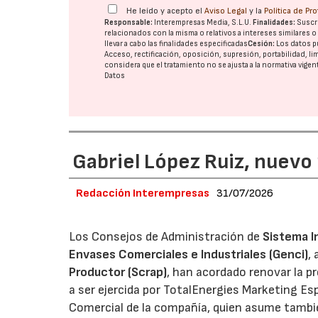
He leído y acepto el
Aviso Legal
y la
Política de Pr
Responsable:
Interempresas Media, S.L.U.
Finalidades:
Suscri
relacionados con la misma o relativos a intereses similares 
llevar a cabo las finalidades especificadas
Cesión:
Los datos p
Acceso, rectificación, oposición, supresión, portabilidad, l
considera que el tratamiento no se ajusta a la normativa vige
Datos
Gabriel López Ruiz, nuevo
Redacción Interempresas
31/07/2026
Los Consejos de Administración de
Sistema I
Envases Comerciales e Industriales (Genci)
,
Productor (Scrap)
, han acordado renovar la p
a ser ejercida por TotalEnergies Marketing Esp
Comercial de la compañía, quien asume tambié