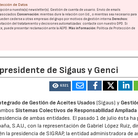
otección de Datos
pción a nuestra(s) newsletter(s). Gestión de cuenta de usuario. Envío de emails
o asociados.
Conservación:
mientras dure la relación con Ud., o mientras sea necesario para
ueden cederse a otras
empresas del grupo
por motivos de gestión interna.
Derechos:
imitación del tratatamiento y decisiones automatizadas:
contacte con nuestro DPD
. Si
nte, puede presentar reclamación ante la
AEPD
.
Más información:
Política de Protección de
 presidente de Sigaus y Genci
6321
ntegrado de Gestión de Aceites Usados
(Sigaus) y
Gestió
 ambos
Sistemas Colectivos de Responsabilidad Ampliada 
residencia de ambas entidades. El pasado 1 de julio ésta ha
aña, S.A.U., con la representación de Gabriel López Ruiz, di
n la presidencia de SIGRAP, la entidad administradora de