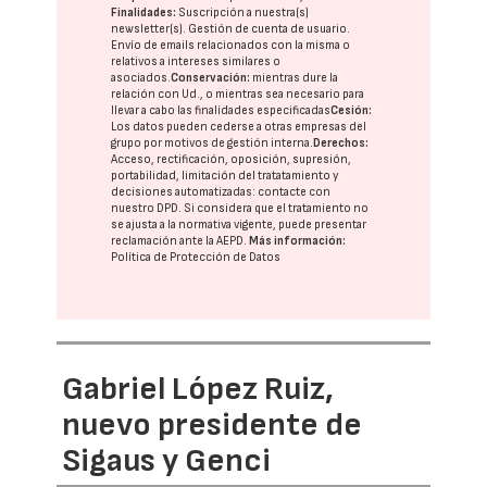
Finalidades:
Suscripción a nuestra(s)
newsletter(s). Gestión de cuenta de usuario.
Envío de emails relacionados con la misma o
relativos a intereses similares o
asociados.
Conservación:
mientras dure la
relación con Ud., o mientras sea necesario para
llevar a cabo las finalidades especificadas
Cesión:
Los datos pueden cederse a otras
empresas del
grupo
por motivos de gestión interna.
Derechos:
Acceso, rectificación, oposición, supresión,
portabilidad, limitación del tratatamiento y
decisiones automatizadas:
contacte con
nuestro DPD
. Si considera que el tratamiento no
se ajusta a la normativa vigente, puede presentar
reclamación ante la
AEPD
.
Más información:
Política de Protección de Datos
Gabriel López Ruiz,
nuevo presidente de
Sigaus y Genci