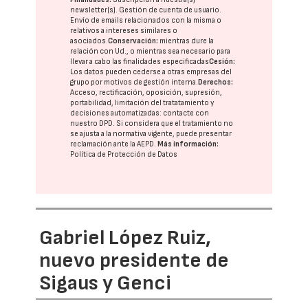
newsletter(s). Gestión de cuenta de usuario.
Envío de emails relacionados con la misma o
relativos a intereses similares o
asociados.
Conservación:
mientras dure la
relación con Ud., o mientras sea necesario para
llevar a cabo las finalidades especificadas
Cesión:
Los datos pueden cederse a otras
empresas del
grupo
por motivos de gestión interna.
Derechos:
Acceso, rectificación, oposición, supresión,
portabilidad, limitación del tratatamiento y
decisiones automatizadas:
contacte con
nuestro DPD
. Si considera que el tratamiento no
se ajusta a la normativa vigente, puede presentar
reclamación ante la
AEPD
.
Más información:
Política de Protección de Datos
Gabriel López Ruiz,
nuevo presidente de
Sigaus y Genci