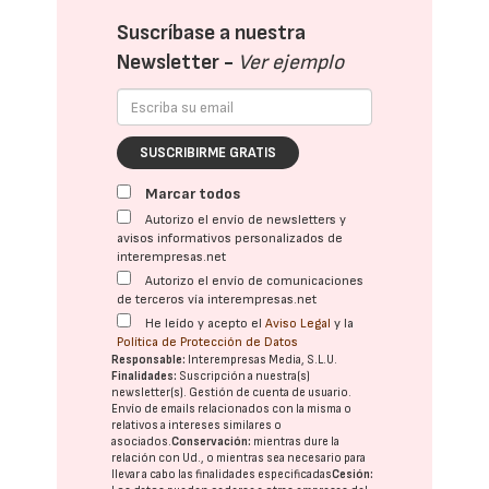
Suscríbase a nuestra
Newsletter -
Ver ejemplo
SUSCRIBIRME GRATIS
Marcar todos
Autorizo el envío de newsletters y
avisos informativos personalizados de
interempresas.net
Autorizo el envío de comunicaciones
de terceros vía interempresas.net
He leído y acepto el
Aviso Legal
y la
Política de Protección de Datos
Responsable:
Interempresas Media, S.L.U.
Finalidades:
Suscripción a nuestra(s)
newsletter(s). Gestión de cuenta de usuario.
Envío de emails relacionados con la misma o
relativos a intereses similares o
asociados.
Conservación:
mientras dure la
relación con Ud., o mientras sea necesario para
llevar a cabo las finalidades especificadas
Cesión: