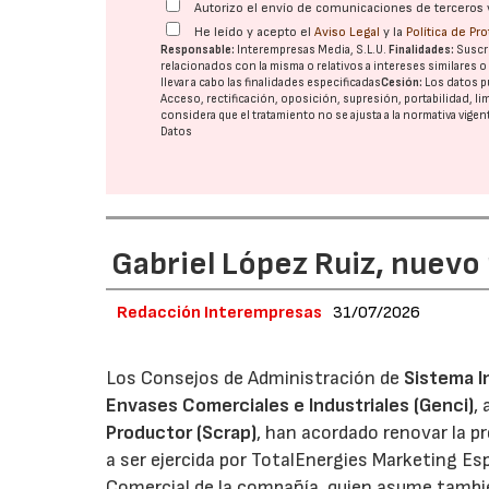
Autorizo el envío de comunicaciones de terceros 
He leído y acepto el
Aviso Legal
y la
Política de Pr
Responsable:
Interempresas Media, S.L.U.
Finalidades:
Suscri
relacionados con la misma o relativos a intereses similares 
llevar a cabo las finalidades especificadas
Cesión:
Los datos p
Acceso, rectificación, oposición, supresión, portabilidad, l
considera que el tratamiento no se ajusta a la normativa vige
Datos
Gabriel López Ruiz, nuevo
Redacción Interempresas
31/07/2026
Los Consejos de Administración de
Sistema I
Envases Comerciales e Industriales (Genci)
,
Productor (Scrap)
, han acordado renovar la p
a ser ejercida por TotalEnergies Marketing Esp
Comercial de la compañía, quien asume tambié