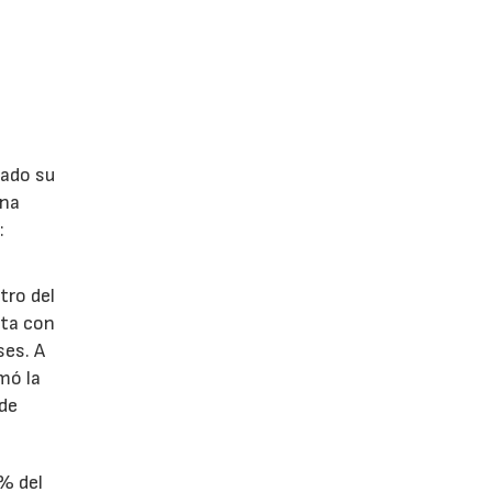
lado su
ina
:
tro del
nta con
ses. A
omó la
 de
1% del