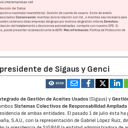
vía interempresas.net
otección de Datos
pción a nuestra(s) newsletter(s). Gestión de cuenta de usuario. Envío de emails
o asociados.
Conservación:
mientras dure la relación con Ud., o mientras sea necesario para
ueden cederse a otras
empresas del grupo
por motivos de gestión interna.
Derechos:
imitación del tratatamiento y decisiones automatizadas:
contacte con nuestro DPD
. Si
nte, puede presentar reclamación ante la
AEPD
.
Más información:
Política de Protección de
 presidente de Sigaus y Genci
6539
ntegrado de Gestión de Aceites Usados
(Sigaus) y
Gestió
 ambos
Sistemas Colectivos de Responsabilidad Ampliada 
residencia de ambas entidades. El pasado 1 de julio ésta ha
aña, S.A.U., con la representación de Gabriel López Ruiz, di
n la presidencia de SIGRAP, la entidad administradora de