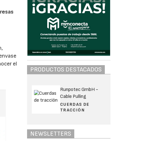
presas
m,
 envase
nocer el
PRODUCTOS DESTACADOS
Runpotec GmbH -
Cable Pulling
CUERDAS DE
TRACCIÓN
NEWSLETTERS