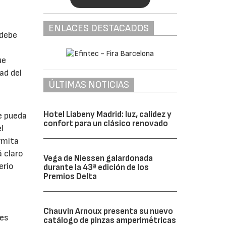
ENLACES DESTACADOS
 debe
ue
ad del
ÚLTIMAS NOTICIAS
Hotel Liabeny Madrid: luz, calidez y
e pueda
confort para un clásico renovado
l
rmita
á claro
Vega de Niessen galardonada
erio
durante la 43ª edición de los
Premios Delta
Chauvin Arnoux presenta su nuevo
res
catálogo de pinzas amperimétricas