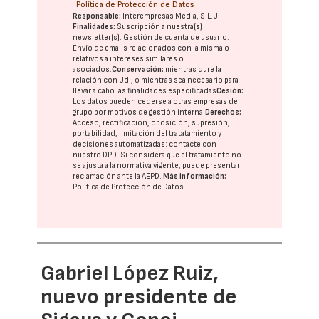
Política de Protección de Datos
Responsable:
Interempresas Media, S.L.U.
Finalidades:
Suscripción a nuestra(s)
newsletter(s). Gestión de cuenta de usuario.
Envío de emails relacionados con la misma o
relativos a intereses similares o
asociados.
Conservación:
mientras dure la
relación con Ud., o mientras sea necesario para
llevar a cabo las finalidades especificadas
Cesión:
Los datos pueden cederse a otras
empresas del
grupo
por motivos de gestión interna.
Derechos:
Acceso, rectificación, oposición, supresión,
portabilidad, limitación del tratatamiento y
decisiones automatizadas:
contacte con
nuestro DPD
. Si considera que el tratamiento no
se ajusta a la normativa vigente, puede presentar
reclamación ante la
AEPD
.
Más información:
Política de Protección de Datos
Gabriel López Ruiz,
nuevo presidente de