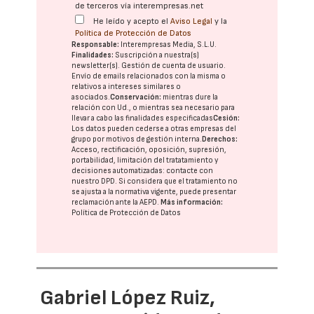
de terceros vía interempresas.net
He leído y acepto el
Aviso Legal
y la
Política de Protección de Datos
Responsable:
Interempresas Media, S.L.U.
Finalidades:
Suscripción a nuestra(s)
newsletter(s). Gestión de cuenta de usuario.
Envío de emails relacionados con la misma o
relativos a intereses similares o
asociados.
Conservación:
mientras dure la
relación con Ud., o mientras sea necesario para
llevar a cabo las finalidades especificadas
Cesión:
Los datos pueden cederse a otras
empresas del
grupo
por motivos de gestión interna.
Derechos:
Acceso, rectificación, oposición, supresión,
portabilidad, limitación del tratatamiento y
decisiones automatizadas:
contacte con
nuestro DPD
. Si considera que el tratamiento no
se ajusta a la normativa vigente, puede presentar
reclamación ante la
AEPD
.
Más información:
Política de Protección de Datos
Gabriel López Ruiz,