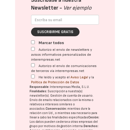
Suscríbase a nuestra
Newsletter -
Ver ejemplo
SUSCRIBIRME GRATIS
Marcar todos
Autorizo el envío de newsletters y
avisos informativos personalizados de
interempresas.net
Autorizo el envío de comunicaciones
de terceros vía interempresas.net
He leído y acepto el
Aviso Legal
y la
Política de Protección de Datos
Responsable:
Interempresas Media, S.L.U.
Finalidades:
Suscripción a nuestra(s)
newsletter(s). Gestión de cuenta de usuario.
Envío de emails relacionados con la misma o
relativos a intereses similares o
asociados.
Conservación:
mientras dure la
relación con Ud., o mientras sea necesario para
llevar a cabo las finalidades especificadas
Cesión:
Los datos pueden cederse a otras
empresas del
grupo
por motivos de gestión interna.
Derechos: