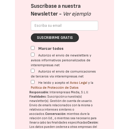
Suscríbase a nuestra
Newsletter -
Ver ejemplo
SUSCRIBIRME GRATIS
Marcar todos
Autorizo el envío de newsletters y
avisos informativos personalizados de
interempresas.net
Autorizo el envío de comunicaciones
de terceros vía interempresas.net
He leído y acepto el
Aviso Legal
y la
Política de Protección de Datos
Responsable:
Interempresas Media, S.L.U.
Finalidades:
Suscripción a nuestra(s)
newsletter(s). Gestión de cuenta de usuario.
Envío de emails relacionados con la misma o
relativos a intereses similares o
asociados.
Conservación:
mientras dure la
relación con Ud., o mientras sea necesario para
llevar a cabo las finalidades especificadas
Cesión:
Los datos pueden cederse a otras
empresas del