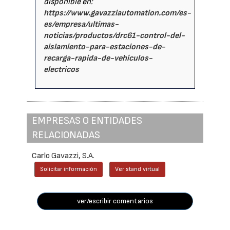
disponible en:
https://www.gavazziautomation.com/es-
es/empresa/ultimas-
noticias/productos/drc61-control-del-
aislamiento-para-estaciones-de-
recarga-rapida-de-vehiculos-
electricos
EMPRESAS O ENTIDADES
RELACIONADAS
Carlo Gavazzi, S.A.
Solicitar información
Ver stand virtual
ver/escribir comentarios