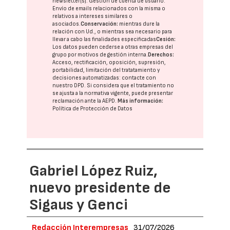
newsletter(s). Gestión de cuenta de usuario.
Envío de emails relacionados con la misma o
relativos a intereses similares o
asociados.
Conservación:
mientras dure la
relación con Ud., o mientras sea necesario para
llevar a cabo las finalidades especificadas
Cesión:
Los datos pueden cederse a otras
empresas del
grupo
por motivos de gestión interna.
Derechos:
Acceso, rectificación, oposición, supresión,
portabilidad, limitación del tratatamiento y
decisiones automatizadas:
contacte con
nuestro DPD
. Si considera que el tratamiento no
se ajusta a la normativa vigente, puede presentar
reclamación ante la
AEPD
.
Más información:
Política de Protección de Datos
Gabriel López Ruiz,
nuevo presidente de
Sigaus y Genci
Redacción Interempresas
31/07/2026