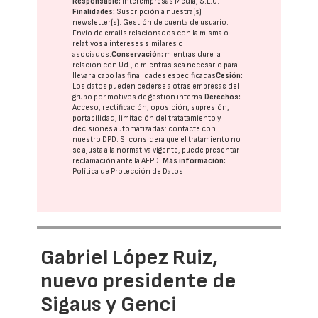
Responsable:
Interempresas Media, S.L.U.
Finalidades:
Suscripción a nuestra(s)
newsletter(s). Gestión de cuenta de usuario.
Envío de emails relacionados con la misma o
relativos a intereses similares o
asociados.
Conservación:
mientras dure la
relación con Ud., o mientras sea necesario para
llevar a cabo las finalidades especificadas
Cesión:
Los datos pueden cederse a otras
empresas del
grupo
por motivos de gestión interna.
Derechos:
Acceso, rectificación, oposición, supresión,
portabilidad, limitación del tratatamiento y
decisiones automatizadas:
contacte con
nuestro DPD
. Si considera que el tratamiento no
se ajusta a la normativa vigente, puede presentar
reclamación ante la
AEPD
.
Más información:
Política de Protección de Datos
Gabriel López Ruiz,
nuevo presidente de
Sigaus y Genci