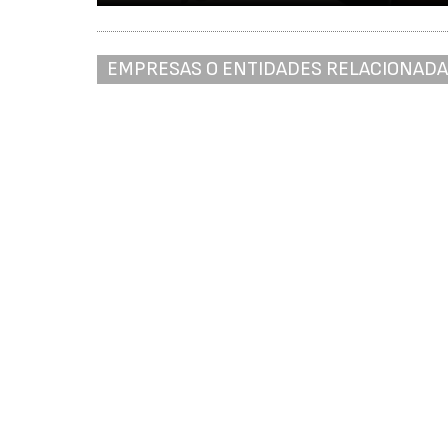
EMPRESAS O ENTIDADES RELACIONAD
Asociación Multisectorial de Empresas - AMEC
Ver más artículos sobre:
La indust
José Agustín Cruelles iden
mejorar la productividad i
Nina Jareño
Periodista especializada en alimentac