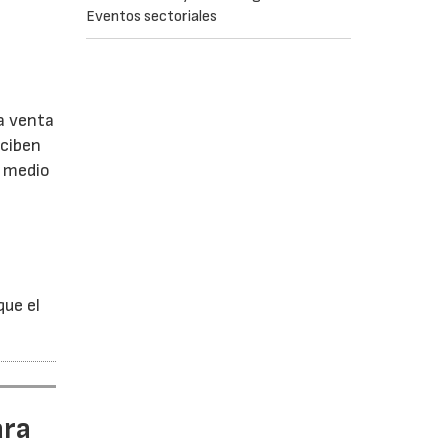
Eventos sectoriales
a venta
eciben
l medio
que el
ara