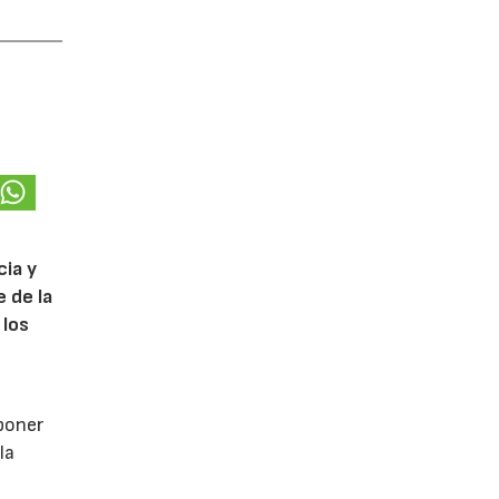
cia y
 de la
 los
poner
la