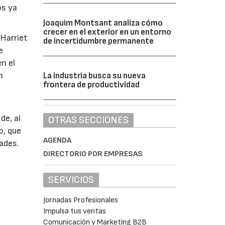
os ya
Joaquim Montsant analiza cómo
crecer en el exterior en un entorno
 Harriet
de incertidumbre permanente
e
n el
n
La industria busca su nueva
frontera de productividad
o
de, al
OTRAS SECCIONES
o, que
AGENDA
dades.
DIRECTORIO POR EMPRESAS
SERVICIOS
Jornadas Profesionales
Impulsa tus ventas
Comunicación y Marketing B2B