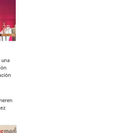
e una
ión
ación
e
eneren
vez