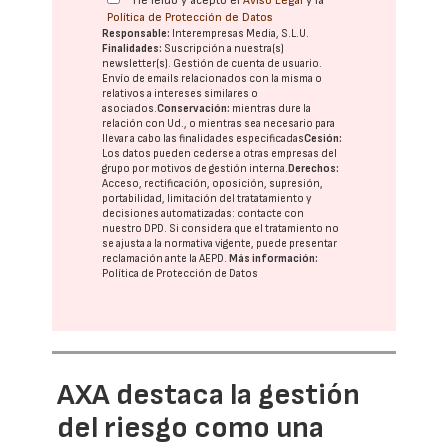
He leído y acepto el
Aviso Legal
y la
Política de Protección de Datos
Responsable:
Interempresas Media, S.L.U.
Finalidades:
Suscripción a nuestra(s)
newsletter(s). Gestión de cuenta de usuario.
Envío de emails relacionados con la misma o
relativos a intereses similares o
asociados.
Conservación:
mientras dure la
relación con Ud., o mientras sea necesario para
llevar a cabo las finalidades especificadas
Cesión:
Los datos pueden cederse a otras
empresas del
grupo
por motivos de gestión interna.
Derechos:
Acceso, rectificación, oposición, supresión,
portabilidad, limitación del tratatamiento y
decisiones automatizadas:
contacte con
nuestro DPD
. Si considera que el tratamiento no
se ajusta a la normativa vigente, puede presentar
reclamación ante la
AEPD
.
Más información:
Política de Protección de Datos
AXA destaca la gestión
del riesgo como una