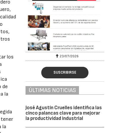
rdero
uero,
ocalidad
mo
ntos,
otros
ar los
23/07/2026
a
s
SUSCRIBIRSE
lica
o de
ÚLTIMAS NOTICIAS
a la
José Agustín Cruelles identifica las
tegida
cinco palancas clave para mejorar
la productividad industrial
 tener
 la