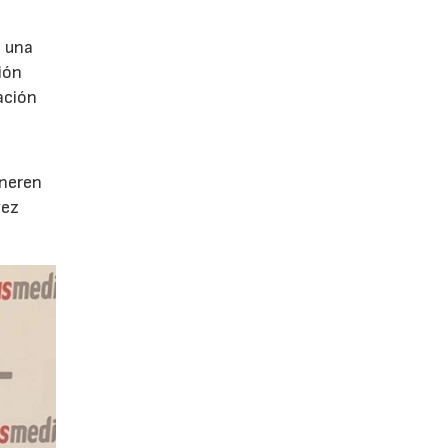
e una
ión
ación
e
eneren
vez