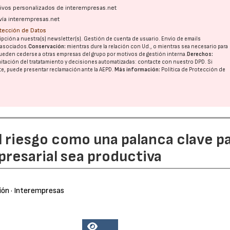
ativos personalizados de interempresas.net
vía interempresas.net
otección de Datos
pción a nuestra(s) newsletter(s). Gestión de cuenta de usuario. Envío de emails
o asociados.
Conservación:
mientras dure la relación con Ud., o mientras sea necesario para
ueden cederse a otras
empresas del grupo
por motivos de gestión interna.
Derechos:
imitación del tratatamiento y decisiones automatizadas:
contacte con nuestro DPD
. Si
nte, puede presentar reclamación ante la
AEPD
.
Más información:
Política de Protección de
l riesgo como una palanca clave p
resarial sea productiva
ión
· Interempresas