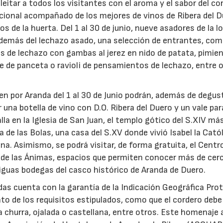
eitar a todos los visitantes con el aroma y el sabor del co
dicional acompañado de los mejores de vinos de Ribera del D
s de la huerta. Del 1 al 30 de junio, nueve asadores de la l
además del lechazo asado, una selección de entrantes, co
as de lechazo con gambas al jerez en nido de patata, pimie
 de panceta o ravioli de pensamientos de lechazo, entre 
n por Aranda del 1 al 30 de Junio podrán, además de degust
23/07/2026
30/07/2026
r una botella de vino con D.O. Ribera del Duero y un vale par
alla en la Iglesia de San Juan, el templo gótico del S.XIV má
a de las Bolas, una casa del S.XV donde vivió Isabel la Cató
na. Asimismo, se podrá visitar, de forma gratuita, el Centr
ga de las Ánimas, espacios que permiten conocer más de cerc
tiguas bodegas del casco histórico de Aranda de Duero.
das cuenta con la garantía de la Indicación Geográfica Pro
ento de los requisitos estipulados, como que el cordero debe
a churra, ojalada o castellana, entre otros. Este homenaje a