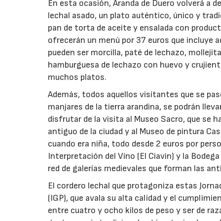
En esta ocasión, Aranda de Duero volverá a del
lechal asado, un plato auténtico, único y tra
pan de torta de aceite y ensalada con producto
ofrecerán un menú por 37 euros que incluye 
pueden ser morcilla, paté de lechazo, mollejit
hamburguesa de lechazo con huevo y crujiente
muchos platos.
Además, todos aquellos visitantes que se pase
manjares de la tierra arandina, se podrán lleva
disfrutar de la visita al Museo Sacro, que se h
antiguo de la ciudad y al Museo de pintura Cas
cuando era niña, todo desde 2 euros por perso
Interpretación del Vino (El Ciavin) y la Bode
red de galerías medievales que forman las an
El cordero lechal que protagoniza estas Jorna
(IGP), que avala su alta calidad y el cumplimi
entre cuatro y ocho kilos de peso y ser de raz