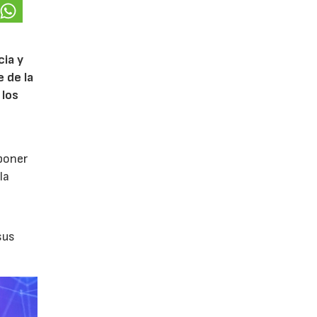
cia y
 de la
 los
poner
la
sus