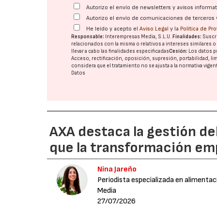
Autorizo el envío de newsletters y avisos inform
Autorizo el envío de comunicaciones de terceros 
He leído y acepto el
Aviso Legal
y la
Política de Pr
Responsable:
Interempresas Media, S.L.U.
Finalidades:
Suscri
relacionados con la misma o relativos a intereses similares 
llevar a cabo las finalidades especificadas
Cesión:
Los datos p
Acceso, rectificación, oposición, supresión, portabilidad, l
considera que el tratamiento no se ajusta a la normativa vige
Datos
AXA destaca la gestión de
que la transformación emp
Nina Jareño
Periodista especializada en alimentac
Media
27/07/2026