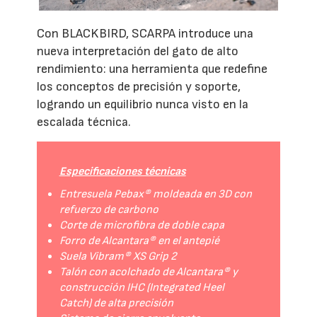
Con BLACKBIRD, SCARPA introduce una
nueva interpretación del gato de alto
rendimiento: una herramienta que redefine
los conceptos de precisión y soporte,
logrando un equilibrio nunca visto en la
escalada técnica.
Especificaciones técnicas
Entresuela Pebax® moldeada en 3D con
refuerzo de carbono
Corte de microfibra de doble capa
Forro de Alcantara® en el antepié
Suela Vibram® XS Grip 2
Talón con acolchado de Alcantara® y
construcción IHC (Integrated Heel
Catch) de alta precisión