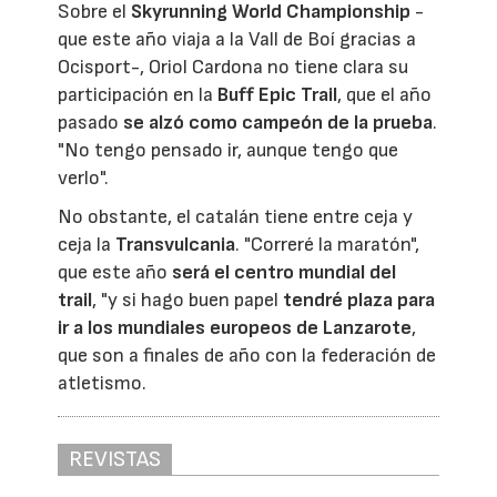
Sobre el
Skyrunning World Championship
-
que este año viaja a la Vall de Boí gracias a
Ocisport-, Oriol Cardona no tiene clara su
participación en la
Buff Epic Trail
, que el año
pasado
se alzó como campeón de la prueba
.
"No tengo pensado ir, aunque tengo que
verlo".
No obstante, el catalán tiene entre ceja y
ceja la
Transvulcania
. "Correré la maratón",
que este año
será el centro mundial del
trail
, "y si hago buen papel
tendré plaza para
ir a los mundiales europeos de Lanzarote
,
que son a finales de año con la federación de
atletismo.
REVISTAS