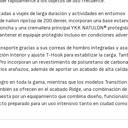
der rápidamente a los objetos de uso frecuente.
ntadas a viajes de larga duración y actividades en entornos
e nailon ripstop de 200 denier, incorporan una base estan
o concha y una cremallera principal YKK NATULON® protegid
antener el equipaje protegido incluso en condiciones adver
ansporte gracias a sus correas de hombro integradas y asa
ón interior y ajuste T-Hook para estabilizar la carga. Tant
Pro incorporan un revestimiento de poliuretano de carbon
y los arañazos, además de aportar un acabado de alta calida
negro en toda la gama, mientras que los modelos Transition
 también se ofrecen en el acabado Ridge, una combinación d
uesta por un equipamiento que combina diseño, funcionali
ucto preparado para un uso intensivo tanto en ciudad como