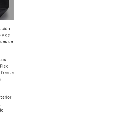
ección
 y de
ades de
ntos
 Flex
 frente
a
terior
,
lo