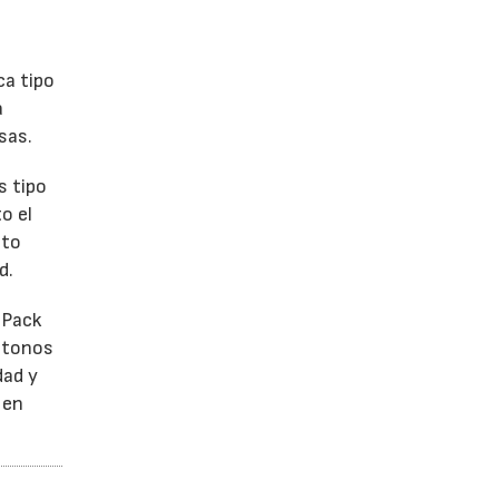
ca tipo
a
sas.
s tipo
o el
ato
d.
 Pack
e tonos
dad y
 en