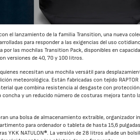
on el lanzamiento de la familia Transition, una nueva col
rrolladas para responder a las exigencias del uso cotidiano
 por las mochilas Transition Pack, disponibles en capacid
con versiones de 40, 70 y 100 litros.
 quienes necesitan una mochila versátil para desplazamie
ndición meteorológica. Están fabricadas con tejido RAPTOR
material que combina resistencia al desgaste con protección
po concha y un reducido número de costuras mejora tanto l
oran una bolsa de almacenamiento extraíble, organizador in
partimento para ordenador o tableta de hasta 15,6 pulgadas
ras YKK NATULON®. La versión de 28 litros añade un bolsil