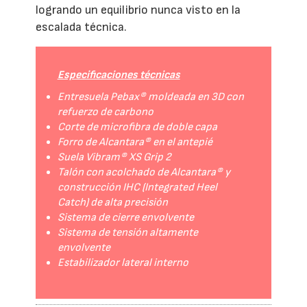
logrando un equilibrio nunca visto en la
escalada técnica.
Especificaciones técnicas
Entresuela Pebax® moldeada en 3D con
refuerzo de carbono
Corte de microfibra de doble capa
Forro de Alcantara® en el antepié
Suela Vibram® XS Grip 2
Talón con acolchado de Alcantara® y
construcción IHC (Integrated Heel
Catch) de alta precisión
Sistema de cierre envolvente
Sistema de tensión altamente
envolvente
Estabilizador lateral interno