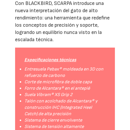
Con BLACKBIRD, SCARPA introduce una
nueva interpretación del gato de alto
rendimiento: una herramienta que redefine
los conceptos de precisión y soporte,
logrando un equilibrio nunca visto en la
escalada técnica.
Especificaciones técnicas
Entresuela Pebax® moldeada en 3D con
refuerzo de carbono
Corte de microfibra de doble capa
Forro de Alcantara® en el antepié
Suela Vibram® XS Grip 2
Talón con acolchado de Alcantara® y
construcción IHC (Integrated Heel
Catch) de alta precisión
Sistema de cierre envolvente
Sistema de tensión altamente