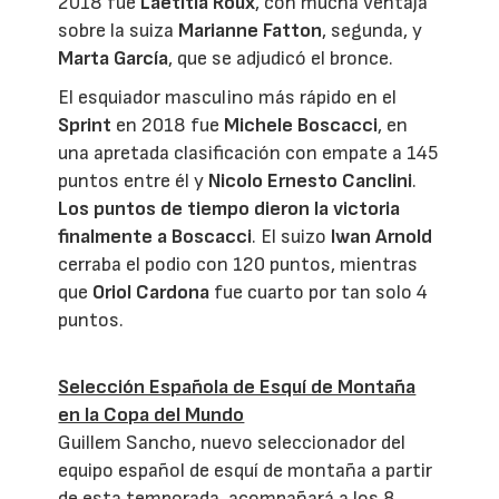
2018 fue
Laetitia Roux
, con mucha ventaja
sobre la suiza
Marianne Fatton
, segunda, y
Marta García
, que se adjudicó el bronce.
El esquiador masculino más rápido en el
Sprint
en 2018 fue
Michele Boscacci
, en
una apretada clasificación con empate a 145
puntos entre él y
Nicolo Ernesto Canclini
.
Los puntos de tiempo dieron la victoria
finalmente a Boscacci
. El suizo
Iwan Arnold
cerraba el podio con 120 puntos, mientras
que
Oriol Cardona
fue cuarto por tan solo 4
puntos.
Selección Española de Esquí de Montaña
en la Copa del Mundo
Guillem Sancho, nuevo seleccionador del
equipo español de esquí de montaña a partir
de esta temporada, acompañará a los 8