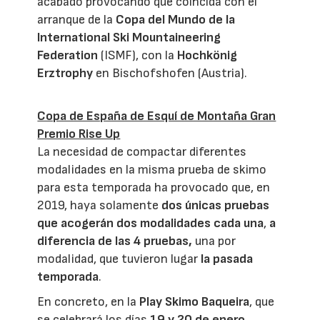
acabado provocando que coincida con el
arranque de la
Copa del Mundo de la
International Ski Mountaineering
Federation
(ISMF), con la
Hochkönig
Erztrophy
en Bischofshofen (Austria).
Copa de España de Esquí de Montaña Gran
Premio Rise Up
La necesidad de compactar diferentes
modalidades en la misma prueba de skimo
para esta temporada ha provocado que, en
2019, haya solamente
dos únicas pruebas
que acogerán dos modalidades cada una
,
a
diferencia de las 4 pruebas,
una por
modalidad, que tuvieron lugar
la pasada
temporada
.
En concreto, en la
Play Skimo Baqueira
, que
se celebrará los días
19 y 20 de enero
,