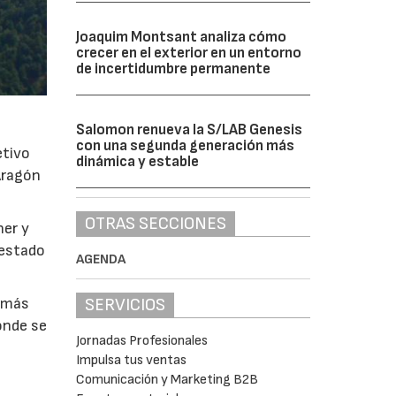
Joaquim Montsant analiza cómo
crecer en el exterior en un entorno
de incertidumbre permanente
Salomon renueva la S/LAB Genesis
con una segunda generación más
etivo
dinámica y estable
Aragón
OTRAS SECCIONES
ner y
 estado
AGENDA
SERVICIOS
0 más
onde se
Jornadas Profesionales
Impulsa tus ventas
Comunicación y Marketing B2B