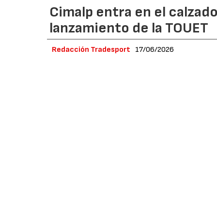
Cimalp entra en el calzad
lanzamiento de la TOUET
Redacción Tradesport
17/06/2026
La marca francesa especializada en equipami
senderismo de caña baja fabricada en piel y 
estrategia a largo plazo para desarrollar un