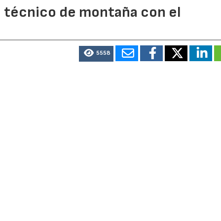
o técnico de montaña con el
5558
ento outdoor amplía su propuesta con su primera zapatil
equipada con suela Vibram®. El modelo marca el inicio de 
a gama completa de calzado técnico.