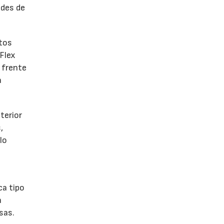
ades de
ntos
 Flex
 frente
a
terior
,
lo
ca tipo
a
sas.