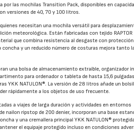
 por las mochilas Transition Pack, disponibles en capacid
con versiones de 40, 70 y 100 litros.
 quienes necesitan una mochila versátil para desplazamie
ndición meteorológica. Están fabricadas con tejido RAPTOR
material que combina resistencia al desgaste con protección
po concha y un reducido número de costuras mejora tanto l
oran una bolsa de almacenamiento extraíble, organizador in
partimento para ordenador o tableta de hasta 15,6 pulgadas
ras YKK NATULON®. La versión de 28 litros añade un bolsil
der rápidamente a los objetos de uso frecuente.
ntadas a viajes de larga duración y actividades en entornos
e nailon ripstop de 200 denier, incorporan una base estan
o concha y una cremallera principal YKK NATULON® protegid
antener el equipaje protegido incluso en condiciones adver