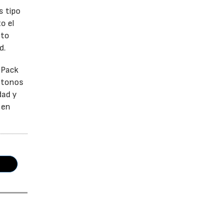
s tipo
o el
ato
d.
 Pack
e tonos
dad y
 en