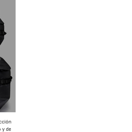
ección
 y de